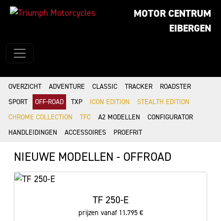
MOTOR CENTRUM
EIBERGEN
OVERZICHT
ADVENTURE
CLASSIC
TRACKER
ROADSTER
SPORT
OFF-ROAD
TXP
ICON EDITION
STEALTH EDITION
CHROME COLLECTION
TFC
A2 MODELLEN
CONFIGURATOR
HANDLEIDINGEN
ACCESSOIRES
PROEFRIT
NIEUWE MODELLEN - OFFROAD
TF 250-E
prijzen vanaf 11.795 €